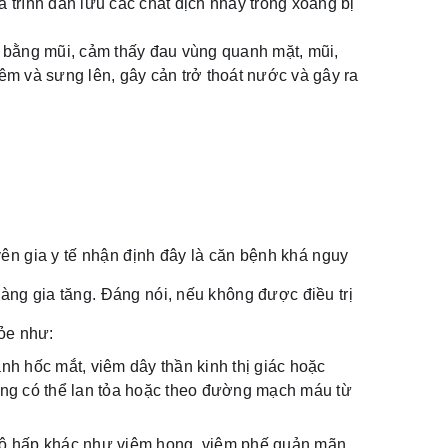
 trình dẫn lưu các chất dịch nhầy trong xoang bị
 bằng mũi, cảm thấy đau vùng quanh mặt, mũi,
êm và sưng lên, gây cản trở thoát nước và gây ra
ên gia y tế nhận định đây là căn bệnh khá nguy
ng gia tăng. Đáng nói, nếu không được điều trị
hỏe như:
anh hốc mắt, viêm dây thần kinh thị giác hoặc
ang có thể lan tỏa hoặc theo đường mạch máu từ
hô hấp khác như viêm họng, viêm phế quản mãn