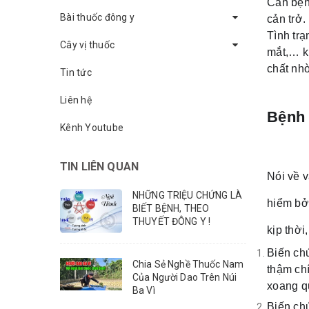
Căn bệnh
Bài thuốc đông y
cản trở.
Tình tr
Cây vị thuốc
mắt,… kh
chất nh
Tin tức
Liên hệ
Bệnh 
Kênh Youtube
TIN LIÊN QUAN
Nói về 
NHỮNG TRIỆU CHỨNG LÀ
hiểm bở
BIẾT BỆNH, THEO
THUYẾT ĐÔNG Y !
kịp thời
Biến chứ
Chia Sẻ Nghề Thuốc Nam
thậm ch
Của Người Dao Trên Núi
xoang q
Ba Vì
Biến ch