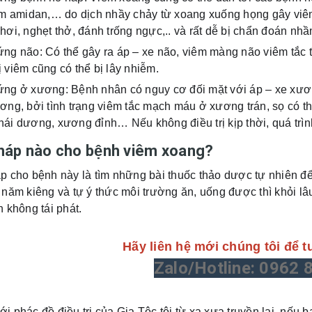
iêm amidan,… do dịch nhầy chảy từ xoang xuống họng gây viê
hơi, nghẹt thở, đánh trống ngực,.. và rất dễ bị chẩn đoán nh
ứng não: Có thể gây ra áp – xe não, viêm màng não viêm tắc 
 viêm cũng có thể bị lây nhiễm.
ứng ở xương: Bệnh nhân có nguy cơ đối mặt với áp – xe xươn
ơng, bởi tình trạng viêm tắc mạch máu ở xương trán, sọ có t
ái dương, xương đỉnh… Nếu không điều trị kịp thời, quá trìn
pháp nào cho bệnh viêm xoang?
p cho bệnh này là tìm những bài thuốc thảo dược tự nhiên để 
 năm kiêng và tự ý thức môi trường ăn, uống được thì khỏi l
n không tái phát.
Hãy liên hệ mới chúng tôi để t
Zalo/Hotline: 0962 
Với phác đồ điều trị của Gia Tộc tôi từ xa xưa truyền lại, nếu 