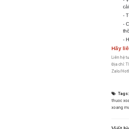
cải
- 
- 
thờ
- 
Hãy li
Liên hệ 
Địa chỉ: 
Zalo/Hot
Tags:
thuoc xo
xoang mu
Viết b