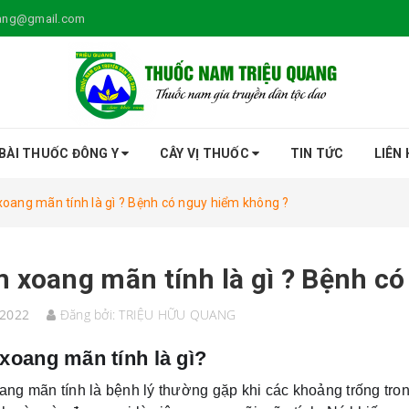
uang@gmail.com
BÀI THUỐC ĐÔNG Y
CÂY VỊ THUỐC
TIN TỨC
LIÊN 
oang mãn tính là gì ? Bệnh có nguy hiểm không ?
 xoang mãn tính là gì ? Bệnh c
/2022
Đăng bởi:
TRIỆU HỮU QUANG
xoang mãn tính là gì?
ng mãn tính là bệnh lý thường gặp khi các khoảng trống trong