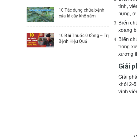
tính, v
10 Tác dụng chữa bệnh
bụng, ợ 
của lá cây khổ sâm
Biến ch
xoang bị
10 Bài Thuốc 0 Đồng – Trị
Biến ch
Bệnh Hiệu Quả
trong xư
xương th
Giải 
Giải phá
khỏi 2-5
vĩnh viễ
- 