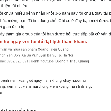
 thiện rất nhiều.
Tôi chữa nhiều bệnh nhân khỏi 3-5 năm nay rồi chưa thấy tái p
Chúc mừng bạn đã tìm đúng chỗ. Chỉ có ở đây bạn mới được tr
i gian điều trị
Hãy tham gia group của tôi bạn được hỏi trực tiếp bất cứ vấn đ
ên hệ ngay với tôi để đặt lịch thăm khám.
tư vấn và mua sản phẩm
Xoang Triệu Quang
Thôn Yên Sơn, Xã Ba Vì, huyện Ba Vì, Tp. Hà Nội
line: 0962 825 691 | Kênh Youtube:
Luong Y Trieu Quang
benh viem xoang có nguy hiem khong
,
chay nuoc mui
,
ang
,
viem mui
,
viem mui di ung
,
viem xoang man tinh la gi
,
i
ình luận của bạn: