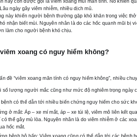
 này còn được gọi là viêm xoang mũi mãn tính. Nó khiến quá
 Lâu ngày gây viêm nhiễm, nhiều dịch mủ.
ạng này khiến người bệnh thường gặp khó khăn trong việc thở
ó nhận biết mùi. Nguyên nhân là do các hốc quanh mũi bị vi
ờn làm cho người bệnh khó chịu.
viêm xoang có nguy hiểm không?
vấn đề “viêm xoang mãn tính có nguy hiểm không”, nhiều chuy
i số lượng người mắc cũng như mức độ nghiêm trọng ngày cà
, bệnh có thể dẫn tới nhiều biến chứng nguy hiểm cho sức k
ng ở mắt: Áp – xe mí mắt, áp – xe túi lệ, viêm mô liên kết qu
í có thể gây mù lòa. Nguyên nhân là do viêm nhiễm ở các xo
ua hốc mắt.
ứng bệnh hô hấp: Viêm xoang cũng có thể dẫn tới các bệnh 