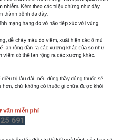
m nhiễm. Kèm theo các triệu chứng như đầy
ầm thành bệnh dạ dày.
tĩnh mạng hang do vỏ não tiếp xúc với vùng
g, dễ chảy máu do viêm, xuất hiện các ổ mủ
hể lan rộng dần ra các xương khác của sọ như
h viêm có thể lan rộng ra các xương khác.
điều trị lâu dài, nếu đúng thầy đúng thuốc sẽ
âu hơn, chứ không có thuốc gì chữa được khỏi
ư vấn miễn phí
825 691
bạn nghiêm túc điều trị thì kết quả bệnh của bạn sẽ