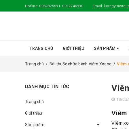
Hotline:
0962825691- 0912746930
Email:
luongytrieuq
TRANG CHỦ
GIỚI THIỆU
SẢN PHẨM
Trang chủ
/
Bài thuốc chữa bệnh Viêm Xoang
/
Viêm x
Viêm
DANH MỤC TIN TỨC
18/03
Trang chủ
Viêm 
Giới thiệu
Viêm xoa
Sản phẩm