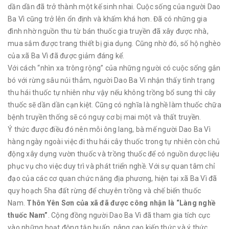
dần dần đã trở thành một kế sinh nhai. Cuộc sống của người Dao
Ba Vì cũng trở lên ổn định và khấm khá hơn. Đã có những gia
đình nhờ nguồn thu từ bán thuốc gia truyền đã xây được nhà,
mua sắm được trang thiết bị gia dụng. Cũng nhờ đó, số hộ nghèo
của xã Ba Vì đã được giảm đáng kể.
Với cách “nhìn xa trông rộng” của những người có cuộc sống gắn
bó với rừng sâu núi thẳm, người Dao Ba Vì nhận thấy tình trạng
thu hái thuốc tự nhiên như vậy nếu không trồng bổ sung thì cây
thuốc sẽ dần dần cạn kiệt. Cũng có nghĩa là nghề làm thuốc chữa
bệnh truyền thống sẽ có nguy cơ bị mai một và thất truyền.
Ý thức được điều đó nên mỗi ông lang, bà mế người Dao Ba Vì
hàng ngày ngoài việc đi thu hái cây thuốc trong tự nhiên còn chủ
động xây dựng vườn thuốc và trồng thuốc để có nguồn dược liệu
phục vụ cho việc duy trì và phát triển nghề. Với sự quan tâm chỉ
đạo của các cơ quan chức năng địa phương, hiện tại xã Ba Vì đã
quy hoạch 5ha đất rừng để chuyên trồng và chế biến thuốc
Nam.
Thôn Yên Sơn của xã đã được công nhận là “Làng nghề
thuốc Nam”
. Cộng đồng người Dao Ba Vì đã tham gia tích cực
vào những hoạt động tập huấn, nâng cao kiến thức và ý thức