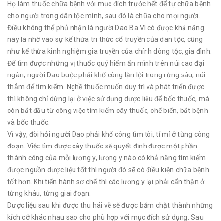
Họ làm thuốc chữa bệnh với mục đích trước hết để tự chữa bệnh
cho người trong dân tộc mình, sau đó là chữa cho mọi người.
Điều không thể phủ nhận là người Dao Ba Vì có được khả năng
này là nhờ vào sự kế thừa tri thức cổ truyền của dân tộc, cũng
như kế thừa kinh nghiệm gia truyền của chính dòng tộc, gia đình.
Để tìm được những vị thuốc quý hiếm ẩn mình trên núi cao đại
ngàn, người Dao buộc phải khổ công lặn lội trong rừng sâu, núi
thẳm để tìm kiếm. Nghề thuốc muốn duy trì và phát triển được
thì không chỉ dừng lại ở việc sử dụng dược liệu để bốc thuốc, mà
còn bắt đầu từ công việc tìm kiếm cây thuốc, chế biến, bắt bệnh
và bốc thuốc.
Vì vậy, đòi hỏi người Dao phải khổ công tìm tòi, tỉ mỉ ở từng công
đoạn. Việc tìm được cây thuốc sẽ quyết định được một phần
thành công của mỗi lương y, lương y nào có khả năng tìm kiếm
được nguồn dược liệu tốt thì người đó sẽ có điều kiện chữa bệnh
tốt hơn. Khi tiến hành sơ chế thì các lương y lại phải cẩn thận ở
từng khâu, từng giai đoạn.
Dược liệu sau khi được thu hái về sẽ được băm chặt thành những
kích cỡ khác nhau sao cho phù hợp với mục đích sử dụng. Sau