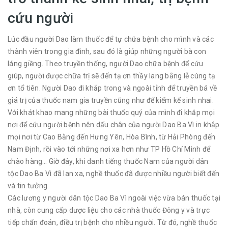
cứu người
Lúc đầu người Dao làm thuốc để tự chữa bệnh cho mình và các
thành viên trong gia đình, sau đó là giúp những người bà con
láng giềng. Theo truyền thống, người Dao chữa bệnh để cứu
giúp, người được chữa trị sẽ đến tạ ơn thầy lang bằng lễ cúng tạ
ơn tổ tiên. Người Dao đi khắp trong và ngoài tỉnh để truyền bá về
giá trị của thuốc nam gia truyền cũng như để kiếm kế sinh nhai.
Với khát khao mang những bài thuốc quý của mình đi khắp mọi
nơi để cứu người bệnh nên dấu chân của người Dao Ba Vì in khắp
mọi nơi từ Cao Bằng đến Hưng Yên, Hòa Bình, từ Hải Phòng đến
Nam Định, rồi vào tới những nơi xa hơn như TP Hồ Chí Minh để
chào hàng… Giờ đây, khi danh tiếng thuốc Nam của người dân
tộc Dao Ba Vì đã lan xa, nghề thuốc đã được nhiều người biết đến
và tin tưởng.
Các lương y người dân tộc Dao Ba Vì ngoài việc vừa bán thuốc tại
nhà, còn cung cấp dược liệu cho các nhà thuốc Đông y và trực
tiếp chẩn đoán, điều trị bệnh cho nhiều người. Từ đó, nghề thuốc