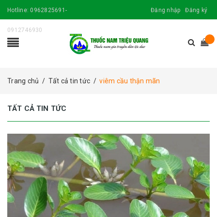
Hotline:
0962825691-
Đăng nhập
Đăng ký
0912746930
Trang chủ
/
Tất cả tin tức
/
viêm cầu thận mãn
TẤT CẢ TIN TỨC