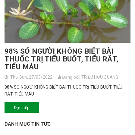
98% SỐ NGƯỜI KHÔNG BIẾT BÀI
THUỐC TRỊ TIỂU BUỐT, TIỂU RẮT,
TIỂU MÁU
Thứ Sun, 27/03/2022
Đăng bởi: TRIỆU HỮU QUANG
98% SỐ NGƯỜI KHÔNG BIẾT BÀI THUỐC TRỊ TIỂU BUỐT, TIỂU
RẮT, TIỂU MÁU
Đọc tiếp
DANH MỤC TIN TỨC