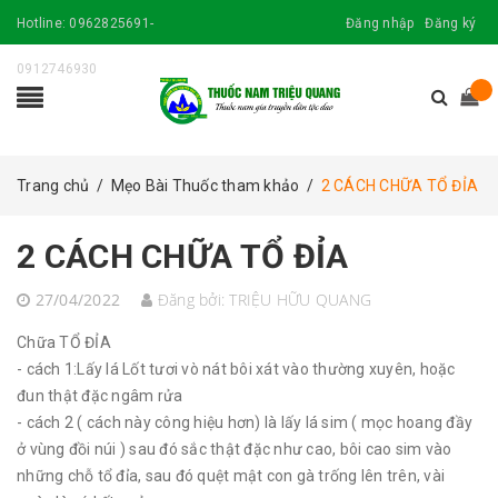
Hotline:
0962825691-
Đăng nhập
Đăng ký
0912746930
Trang chủ
/
Mẹo Bài Thuốc tham khảo
/
2 CÁCH CHỮA TỔ ĐỈA
2 CÁCH CHỮA TỔ ĐỈA
27/04/2022
Đăng bởi:
TRIỆU HỮU QUANG
Chữa TỔ ĐỈA
- cách 1:Lấy lá Lốt tươi vò nát bôi xát vào thường xuyên, hoặc
đun thật đặc ngâm rửa
- cách 2 ( cách này công hiệu hơn) là lấy lá sim ( mọc hoang đầy
ở vùng đồi núi ) sau đó sắc thật đặc như cao, bôi cao sim vào
những chỗ tổ đỉa, sau đó quệt mật con gà trống lên trên, vài